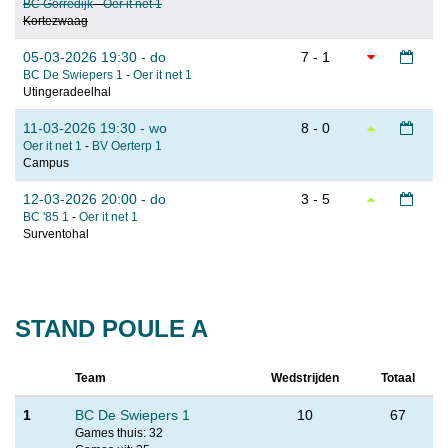
BC Gorredijk
-
Oer it net 1
Kortezwaag
05-03-2026 19:30 - do
7 - 1
BC De Swiepers 1
-
Oer it net 1
Utingeradeelhal
11-03-2026 19:30 - wo
8 - 0
Oer it net 1
-
BV Oerterp 1
Campus
12-03-2026 20:00 - do
3 - 5
BC '85 1
-
Oer it net 1
Surventohal
STAND POULE A
Team
Wedstrijden
Totaal
1
BC De Swiepers 1
10
67
Games thuis: 32