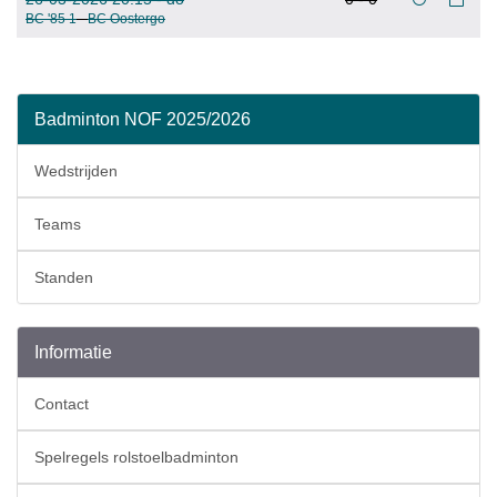
BC '85 1
-
BC Oostergo
Badminton NOF 2025/2026
Wedstrijden
Teams
Standen
Informatie
Contact
Spelregels rolstoelbadminton