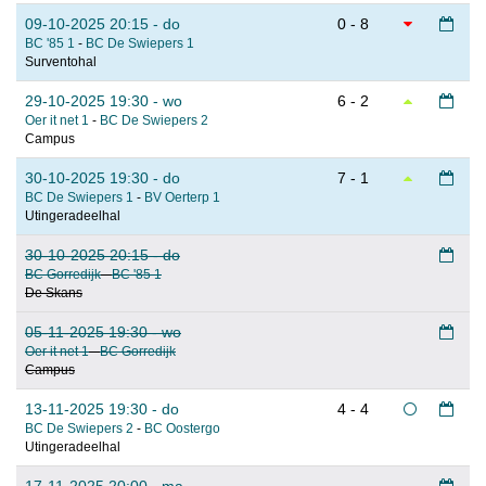
09-10-2025 20:15 - do
0 - 8
BC '85 1
-
BC De Swiepers 1
Surventohal
29-10-2025 19:30 - wo
6 - 2
Oer it net 1
-
BC De Swiepers 2
Campus
30-10-2025 19:30 - do
7 - 1
BC De Swiepers 1
-
BV Oerterp 1
Utingeradeelhal
30-10-2025 20:15 - do
BC Gorredijk
-
BC '85 1
De Skans
05-11-2025 19:30 - wo
Oer it net 1
-
BC Gorredijk
Campus
13-11-2025 19:30 - do
4 - 4
BC De Swiepers 2
-
BC Oostergo
Utingeradeelhal