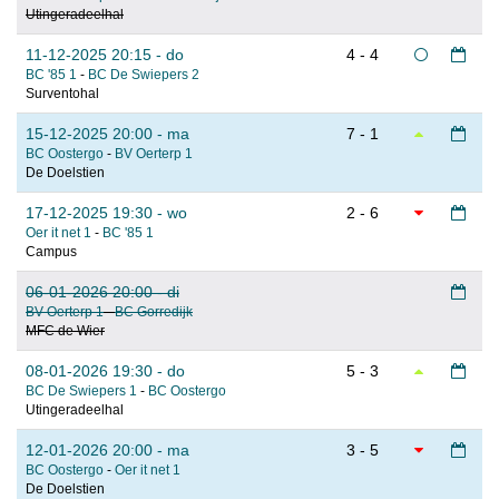
Utingeradeelhal
11-12-2025 20:15 - do
4 - 4
BC '85 1
-
BC De Swiepers 2
Surventohal
15-12-2025 20:00 - ma
7 - 1
BC Oostergo
-
BV Oerterp 1
De Doelstien
17-12-2025 19:30 - wo
2 - 6
Oer it net 1
-
BC '85 1
Campus
06-01-2026 20:00 - di
BV Oerterp 1
-
BC Gorredijk
MFC de Wier
08-01-2026 19:30 - do
5 - 3
BC De Swiepers 1
-
BC Oostergo
Utingeradeelhal
12-01-2026 20:00 - ma
3 - 5
BC Oostergo
-
Oer it net 1
De Doelstien