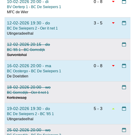
10-02-2026 20:00 - di
0 - 8
BV Oerterp 1
-
BC De Swiepers 1
MFC de Wier
12-02-2026 19:30 - do
3 - 5
BC De Swiepers 2
-
Oer it net 1
Utingeradeelhal
12-02-2026 20:15 - do
BC '85 1
-
BC Gorredijk
Surventohal
16-02-2026 20:00 - ma
0 - 8
BC Oostergo
-
BC De Swiepers 1
De Doelstien
18-02-2026 20:00 - wo
BC Gorredijk
-
Oer it net 1
Kortezwaag
19-02-2026 19:30 - do
5 - 3
BC De Swiepers 2
-
BC '85 1
Utingeradeelhal
25-02-2026 20:00 - wo