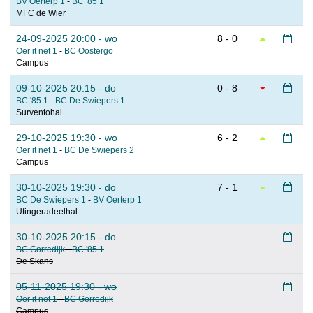
BV Oerterp 1
-
BC '85 1
MFC de Wier
24-09-2025 20:00 - wo
8 - 0
Oer it net 1
-
BC Oostergo
Campus
09-10-2025 20:15 - do
0 - 8
BC '85 1
-
BC De Swiepers 1
Surventohal
29-10-2025 19:30 - wo
6 - 2
Oer it net 1
-
BC De Swiepers 2
Campus
30-10-2025 19:30 - do
7 - 1
BC De Swiepers 1
-
BV Oerterp 1
Utingeradeelhal
30-10-2025 20:15 - do
BC Gorredijk
-
BC '85 1
De Skans
05-11-2025 19:30 - wo
Oer it net 1
-
BC Gorredijk
Campus