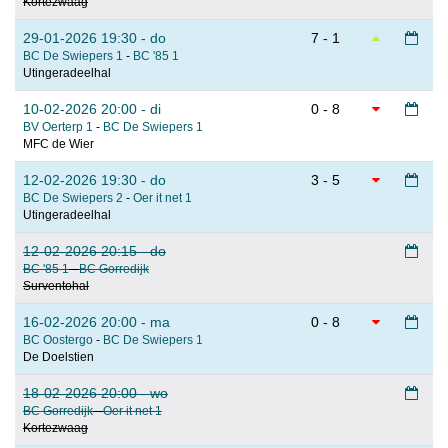
Kortezwaag
29-01-2026 19:30 - do
7 - 1
BC De Swiepers 1
-
BC '85 1
Utingeradeelhal
10-02-2026 20:00 - di
0 - 8
BV Oerterp 1
-
BC De Swiepers 1
MFC de Wier
12-02-2026 19:30 - do
3 - 5
BC De Swiepers 2
-
Oer it net 1
Utingeradeelhal
12-02-2026 20:15 - do
BC '85 1
-
BC Gorredijk
Surventohal
16-02-2026 20:00 - ma
0 - 8
BC Oostergo
-
BC De Swiepers 1
De Doelstien
18-02-2026 20:00 - wo
BC Gorredijk
-
Oer it net 1
Kortezwaag