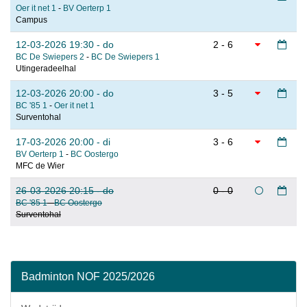
Oer it net 1
-
BV Oerterp 1
Campus
12-03-2026 19:30 - do
2 - 6
BC De Swiepers 2
-
BC De Swiepers 1
Utingeradeelhal
12-03-2026 20:00 - do
3 - 5
BC '85 1
-
Oer it net 1
Surventohal
17-03-2026 20:00 - di
3 - 6
BV Oerterp 1
-
BC Oostergo
MFC de Wier
26-03-2026 20:15 - do
0 - 0
BC '85 1
-
BC Oostergo
Surventohal
Badminton NOF 2025/2026