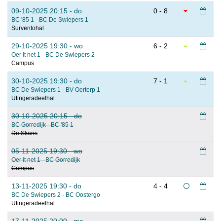
09-10-2025 20:15 - do
0 - 8
BC '85 1
-
BC De Swiepers 1
Surventohal
29-10-2025 19:30 - wo
6 - 2
Oer it net 1
-
BC De Swiepers 2
Campus
30-10-2025 19:30 - do
7 - 1
BC De Swiepers 1
-
BV Oerterp 1
Utingeradeelhal
30-10-2025 20:15 - do
BC Gorredijk
-
BC '85 1
De Skans
05-11-2025 19:30 - wo
Oer it net 1
-
BC Gorredijk
Campus
13-11-2025 19:30 - do
4 - 4
BC De Swiepers 2
-
BC Oostergo
Utingeradeelhal