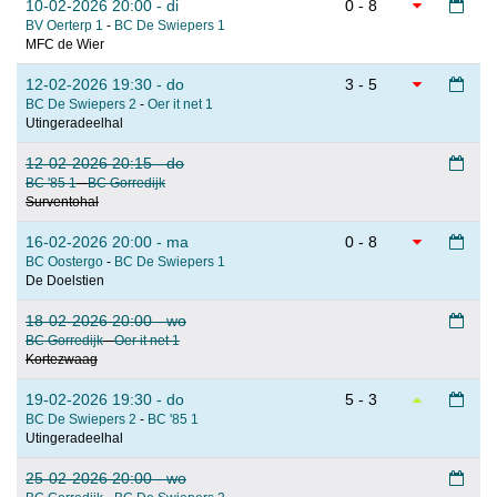
10-02-2026 20:00 - di
0 - 8
BV Oerterp 1
-
BC De Swiepers 1
MFC de Wier
12-02-2026 19:30 - do
3 - 5
BC De Swiepers 2
-
Oer it net 1
Utingeradeelhal
12-02-2026 20:15 - do
BC '85 1
-
BC Gorredijk
Surventohal
16-02-2026 20:00 - ma
0 - 8
BC Oostergo
-
BC De Swiepers 1
De Doelstien
18-02-2026 20:00 - wo
BC Gorredijk
-
Oer it net 1
Kortezwaag
19-02-2026 19:30 - do
5 - 3
BC De Swiepers 2
-
BC '85 1
Utingeradeelhal
25-02-2026 20:00 - wo