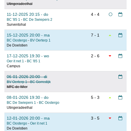
Utingeradeelhal
11-12-2025 20:15 - do
4 - 4
BC '85 1
-
BC De Swiepers 2
Surventohal
15-12-2025 20:00 - ma
7 - 1
BC Oostergo
-
BV Oerterp 1
De Doelstien
17-12-2025 19:30 - wo
2 - 6
Oer it net 1
-
BC '85 1
Campus
06-01-2026 20:00 - di
BV Oerterp 1
-
BC Gorredijk
MFC de Wier
08-01-2026 19:30 - do
5 - 3
BC De Swiepers 1
-
BC Oostergo
Utingeradeelhal
12-01-2026 20:00 - ma
3 - 5
BC Oostergo
-
Oer it net 1
De Doelstien